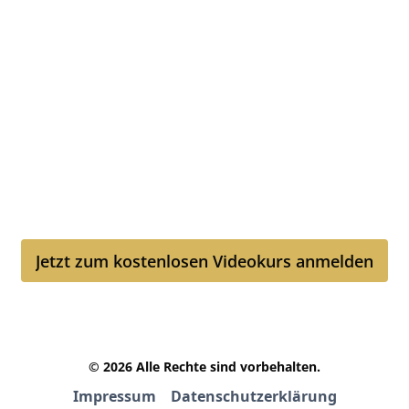
Die 3 größten Fehler im
Immobilienverkauf: Wie Sie
mit der richtigen Strategie
als Gewinner
hervorgehen!
Jetzt zum kostenlosen Videokurs anmelden
Jetzt zum kostenlosen Videokurs anmelden
© 2026 Alle Rechte sind vorbehalten.
Impressum
Datenschutzerklärung