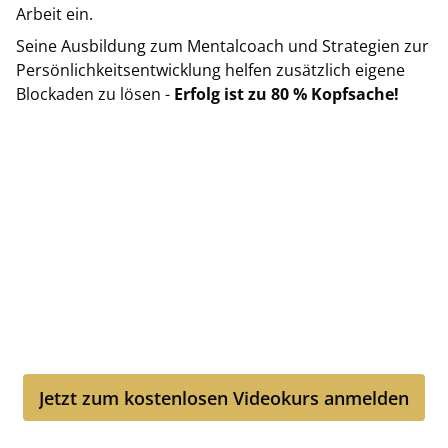
Arbeit ein.
Seine Ausbildung zum Mentalcoach und Strategien zur
Persönlichkeitsentwicklung helfen zusätzlich eigene
Blockaden zu lösen -
Erfolg ist zu 80 % Kopfsache!
Starten Sie HEUTE Ihre Reise
vom selbstständigen
Immobilienmakler zum
Unternehmer mit Team!
Jetzt zum kostenlosen Videokurs anmelden
Jetzt zum kostenlosen Videokurs anmelden