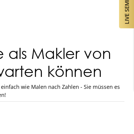
LIVE SEMINARE
e als Makler von
warten können
 einfach wie Malen nach Zahlen - Sie müssen es
en!
 Akquisemethoden mit Vorlagen für Marketing
d praxiserprobte Prozesse für Akquise, Einkauf