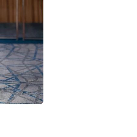
und Verkauf
​Wir zeigen Ihnen
kommen, die jetz
​Alles wird Schrit
Umsetzung konze
​Vorlagen, Checkl
​Maximale Unter