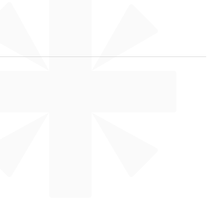
für
enmakler
die
 funktioniert.