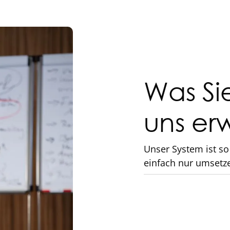
Was Si
uns er
Unser System ist so
einfach nur umsetz
Funktionierende
und Werbung
​​Durchdachte un