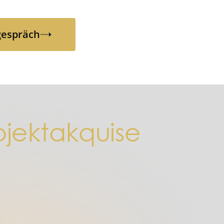
gespräch
gespräch
jektakquise