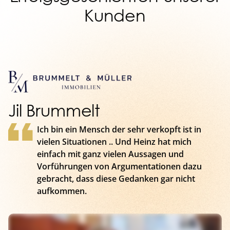
Kunden
Ralf Lenhart
"Ich habe mich für das Coaching entschieden
weil Prozesse und Strukturen in einem
Unternehmen unverzichtbar sind. Das zu
merken war, war für mich erst mal wichtig.
Und dann auch den richtigen Partner an der
Seite zu haben, der mir das richtige Know h
vermitteln kann, wie ich das in der Praxis
umsetze. "